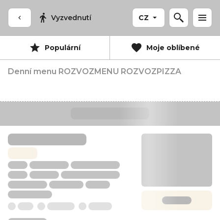
Vyzvednutí
CZ
Populární
Moje oblíbené
Denní menu ROZVOZ
MENU ROZVOZ
PIZZA