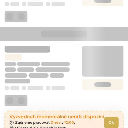
Vyzvednutí momentálně není k dispozici
Začneme pracovat 
Dnes
 v 
12:00
.
Ok