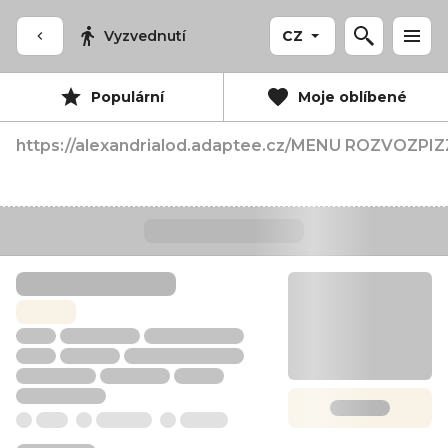
Vyzvednutí
CZ
Populární
Moje oblíbené
https://alexandrialod.adaptee.cz/
MENU ROZVOZ
PIZ